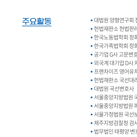
대법원 양형연구회 
주요활동
헌법재판소 헌법판
한국노동법학회 정
한국가족법학회 정
공기업 G사 고문변
외국계 대기업 D사
프랜차이즈 영어유치
헌법재판소 국선대
대법원 국선변호사
서울중앙지방법원 
서울중앙지방법원 
서울가정법원 국선
제주지방검찰청 검
법무법인 태평양 