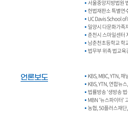
서울중앙지방법원 
헌법재판소 특별연
UC Davis School o
밀양시 다문화가족
춘천시 스마일센터
남춘천초등학교 학
법무부 위촉 법교육
KBS, MBC, YTN,
언론보도
KBS, YTN, 연합
법률방송 '생방송 법
MBN '뉴스파이터' 
농협, 50플러스재단