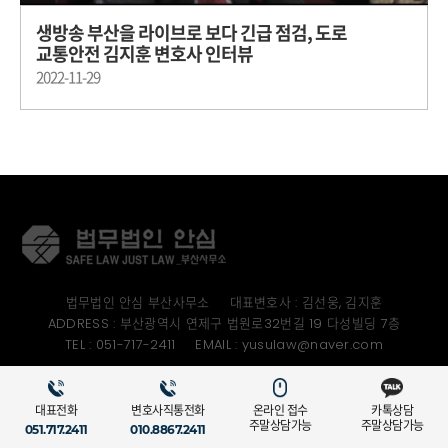
생방송 부산을 라이브로 보다 긴급 점검, 도로
교통안전 김지훈 변호사 인터뷰
2022-11-29
법무법인 안심 부산사무소
대표변호사 : 김선웅, 김지훈
ADDRESS : 부산광역시 연제구 법원로32번길 19 다성빌딩 7층
TEL : 051-717-2411
EMAIL : yusulaw@naver.com
COPYRIGHT (C) 2022 SAFE LAW JUST LAW. ALL RIGHTS RESERVED
대표전화
변호사직통전화
온라인 접수
카톡상담
주말상담가능
주말상담가능
051.717.2411
010.8867.2411