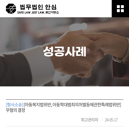
성공사례
[형사소송]
[아동복지법위반, 아동학대범죄의처벌등에관한특례법위반]
무혐의 결정
최고관리자
24-05-17