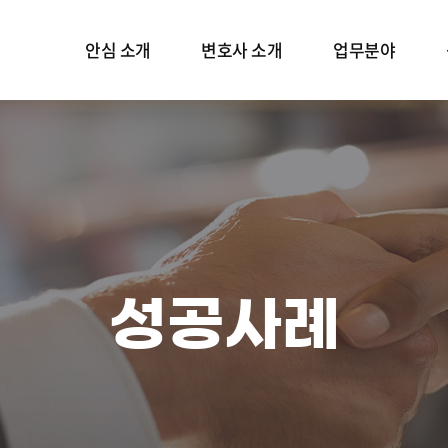
안심 소개
변호사 소개
업무분야
인사말
변호사 소개
성범죄
언론보도
재산범죄
공식 블로그
형사소송
보호프로그램
성공사례