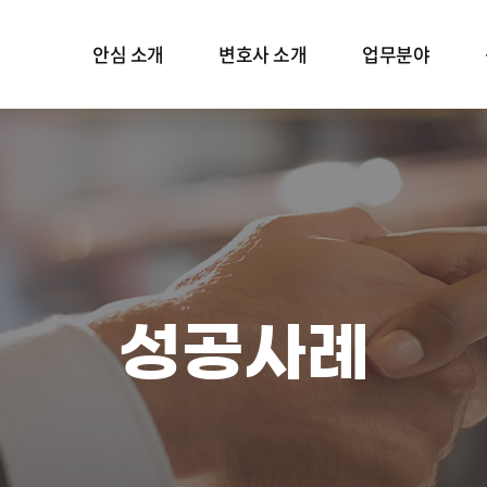
안심 소개
변호사 소개
업무분야
인사말
변호사 소개
성범죄
언론보도
재산범죄
공식 블로그
형사소송
보호프로그램
성공사례