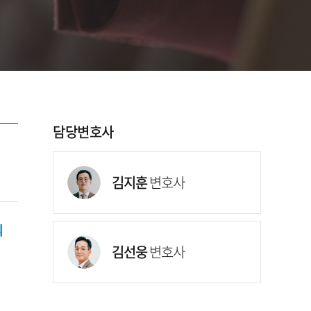
담당변호사
김지훈
변호사
의
김선웅
변호사