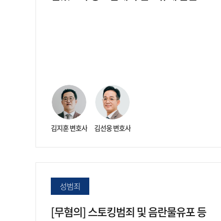
사례
김지훈 변호사
김선웅 변호사
성범죄
[무혐의] 스토킹범죄 및 음란물유포 등