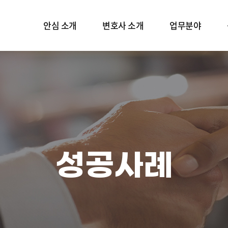
안심 소개
변호사 소개
업무분야
인사말
변호사 소개
성범죄
언론보도
재산범죄
공식 블로그
형사소송
보호프로그램
성공사례