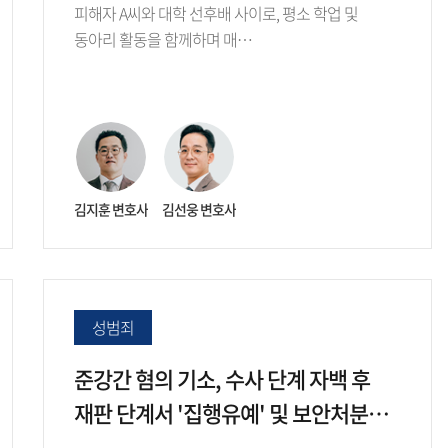
종결
피해자 A씨와 대학 선후배 사이로, 평소 학업 및
동아리 활동을 함께하며 매…
김지훈 변호사
김선웅 변호사
성범죄
준강간 혐의 기소, 수사 단계 자백 후
재판 단계서 '집행유예' 및 보안처분
면제 도출