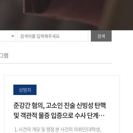
검색
그램
성범죄
준강간 혐의, 고소인 진술 신빙성 탄핵
및 객관적 물증 입증으로 수사 단계
'불송치(혐의없음)' 종결
1. 사건의 개요 및 쟁점 본 사건의 의뢰인(대학생,