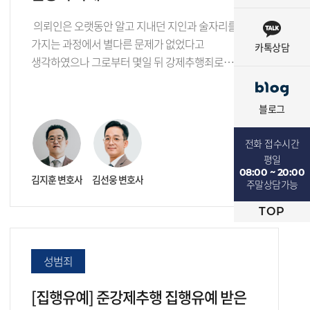
의뢰인은 오랫동안 알고 지내던 지인과 술자리를
가지는 과정에서 별다른 문제가 없었다고
카톡상담
생각하였으나 그로부터 몇일 뒤 강제추행죄로
고소되어 저희 법무법…
블로그
전화 접수시간
평일
08:00 ~ 20:00
김지훈 변호사
김선웅 변호사
주말상담가능
TOP
성범죄
[집행유예] 준강제추행 집행유예 받은