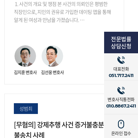
1. 사건의 개요 및 쟁점 본 사건의 의뢰인은 평범한
직장인으로, 지인의 권유로 가입한 데이팅 앱을 통해
알게 된 여성과 만남을 가졌습니다. …
전문법률
상담신청
대표전화
김지훈 변호사
김선웅 변호사
051.717.2411
변호사직통전화
010.8867.2411
성범죄
[무혐의] 강제추행 사건 증거불충분
불송치 사례
온라인 접수