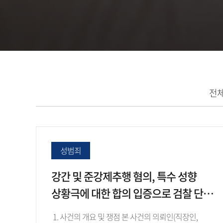
전
성범죄
강간 및 준강제추행 혐의, 특수 성향
상황극에 대한 합의 입증으로 검찰 단계
'혐의없음(증거불충분)' 불기소…
1. 사건의 개요 및 쟁점 본 사건의 의뢰인(직장인,