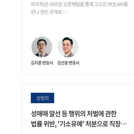
피의자)은 모바일 오픈채팅을 통해 고소인 여성 A씨를
만나 연인 관계로 …
김지훈 변호사
김선웅 변호사
성범죄
성매매 알선 등 행위의 처벌에 관한
법률 위반, '기소유예' 처분으로 직장·
가족 비밀보장 및 전과 방지