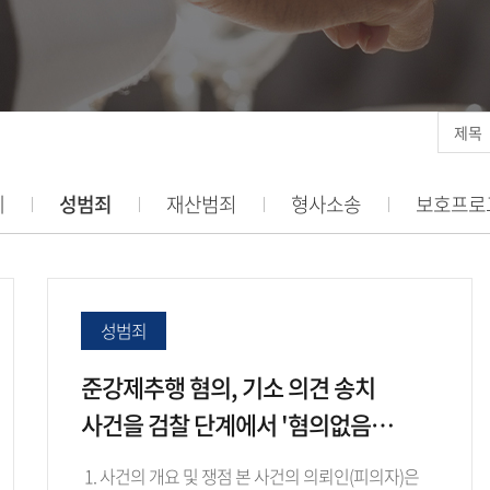
체
성범죄
재산범죄
형사소송
보호프로
성범죄
준강제추행 혐의, 기소 의견 송치
사건을 검찰 단계에서 '혐의없음
(증거불충분)' 불기소 처분으로 반전
1. 사건의 개요 및 쟁점 본 사건의 의뢰인(피의자)은